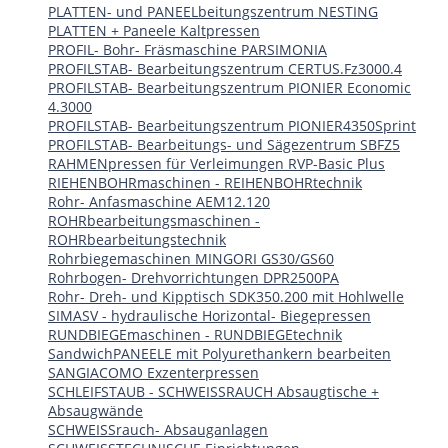
PLATTEN- und PANEELbeitungszentrum NESTING
PLATTEN + Paneele Kaltpressen
PROFIL- Bohr- Fräsmaschine PARSIMONIA
PROFILSTAB- Bearbeitungszentrum CERTUS.Fz3000.4
PROFILSTAB- Bearbeitungszentrum PIONIER Economic
4.3000
PROFILSTAB- Bearbeitungszentrum PIONIER4350Sprint
PROFILSTAB- Bearbeitungs- und Sägezentrum SBFZ5
RAHMENpressen für Verleimungen RVP-Basic Plus
RIEHENBOHRmaschinen - REIHENBOHRtechnik
Rohr- Anfasmaschine AEM12.120
ROHRbearbeitungsmaschinen -
ROHRbearbeitungstechnik
Rohrbiegemaschinen MINGORI GS30/GS60
Rohrbogen- Drehvorrichtungen DPR2500PA
Rohr- Dreh- und Kipptisch SDK350.200 mit Hohlwelle
SIMASV - hydraulische Horizontal- Biegepressen
RUNDBIEGEmaschinen - RUNDBIEGEtechnik
SandwichPANEELE mit Polyurethankern bearbeiten
SANGIACOMO Exzenterpressen
SCHLEIFSTAUB - SCHWEISSRAUCH Absaugtische +
Absaugwände
SCHWEISSrauch- Absauganlagen