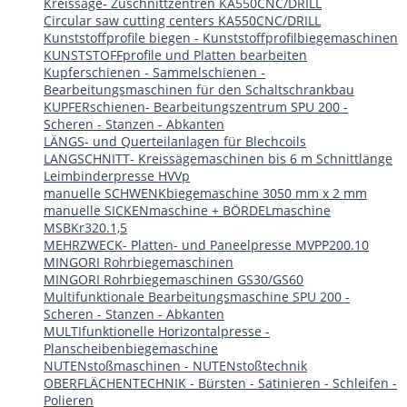
Kreissäge- Zuschnittzentren KA550CNC/DRILL
Circular saw cutting centers KA550CNC/DRILL
Kunststoffprofile biegen - Kunststoffprofilbiegemaschinen
KUNSTSTOFFprofile und Platten bearbeiten
Kupferschienen - Sammelschienen -
Bearbeitungsmaschinen für den Schaltschrankbau
KUPFERschienen- Bearbeitungszentrum SPU 200 -
Scheren - Stanzen - Abkanten
LÄNGS- und Querteilanlagen für Blechcoils
LANGSCHNITT- Kreissägemaschinen bis 6 m Schnittlänge
Leimbinderpresse HVVp
manuelle SCHWENKbiegemaschine 3050 mm x 2 mm
manuelle SICKENmaschine + BÖRDELmaschine
MSBKr320.1,5
MEHRZWECK- Platten- und Paneelpresse MVPP200.10
MINGORI Rohrbiegemaschinen
MINGORI Rohrbiegemaschinen GS30/GS60
Multifunktionale Bearbeitungsmaschine SPU 200 -
Scheren - Stanzen - Abkanten
MULTIfunktionelle Horizontalpresse -
Planscheibenbiegemaschine
NUTENstoßmaschinen - NUTENstoßtechnik
OBERFLÄCHENTECHNIK - Bürsten - Satinieren - Schleifen -
Polieren