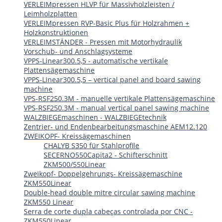
VERLEIMpressen HLVP für Massivholzleisten /
Leimholzplatten
VERLEIMpressen RVP-Basic Plus für Holzrahmen +
Holzkonstruktionen
VERLEIMSTÄNDER - Pressen mit Motorhydraulik
Vorschub- und Anschlagsysteme
VPPS-Linear300.5,5 - automatische vertikale
Plattensägemaschine
VPPS-Linear300.5,5 – vertical panel and board sawing
machine
VPS-RSF250.3M - manuelle vertikale Plattensägemaschine
VPS-RSF250.3M - manual vertical panel sawing machine
WALZBIEGEmaschinen - WALZBIEGEtechnik
Zentrier- und Endenbearbeitungsmaschine AEM12.120
ZWEIKOPF- Kreissägemaschinen
CHALYB S350 für Stahlprofile
SECERNO550Capita2 - Schifterschnitt
ZKM500/550Linear
Zweikopf- Doppelgehrungs- Kreissägemaschine
ZKM550Linear
Double-head double mitre circular sawing machine
ZKM550 Linear
Serra de corte dupla cabeças controlada por CNC -
ZKM550Linear