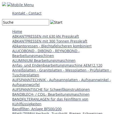
Kontakt - Contact
Home
ABKANTPRESSEN mit 630 kN Presskraft
ABKANTPRESSEN mit 300 Tonnen Presskraft
Abkantpressen - Blechtafelscheren kombiniert
ALUCOBOND - DIBOND - REYNOBOND -
Bearbeitungsmaschinen
ALUMINIUM Bearbeitungsmaschinen
Anfas- und Endenbearbeitungsmaschine AEM12.120
Anreißplatten - Granitplatten - Messplatten - Prüfplatten -
Tuschierplatten
AUFSPANNTECHNIK - Aufspannplatten - Aufspannwinkel -
Aufspannwürfel
AUFSPANNTISCHE für Schweißkonstruktionen
BANDBLECH- / COIL- Bearbeitungsmaschinen
BANDFILTERANLAGEN für das Feinfiltern von
Kühlflüssigkeiten
Bandfilter- Anlage BF500/200
BEHÄLTERBAUtechnik- Zuschnitt, Biegen, Schweissen