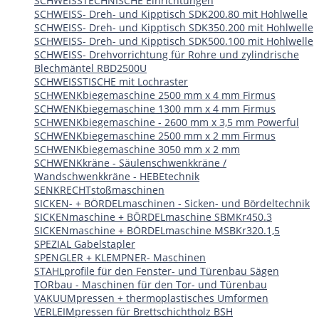
SCHWEISSTECHNISCHE Einrichtungen
SCHWEISS- Dreh- und Kipptisch SDK200.80 mit Hohlwelle
SCHWEISS- Dreh- und Kipptisch SDK350.200 mit Hohlwelle
SCHWEISS- Dreh- und Kipptisch SDK500.100 mit Hohlwelle
SCHWEISS- Drehvorrichtung für Rohre und zylindrische
Blechmäntel RBD2500U
SCHWEISSTISCHE mit Lochraster
SCHWENKbiegemaschine 2500 mm x 4 mm Firmus
SCHWENKbiegemaschine 1300 mm x 4 mm Firmus
SCHWENKbiegemaschine - 2600 mm x 3,5 mm Powerful
SCHWENKbiegemaschine 2500 mm x 2 mm Firmus
SCHWENKbiegemaschine 3050 mm x 2 mm
SCHWENKkräne - Säulenschwenkkräne /
Wandschwenkkräne - HEBEtechnik
SENKRECHTstoßmaschinen
SICKEN- + BÖRDELmaschinen - Sicken- und Bördeltechnik
SICKENmaschine + BÖRDELmaschine SBMKr450.3
SICKENmaschine + BÖRDELmaschine MSBKr320.1,5
SPEZIAL Gabelstapler
SPENGLER + KLEMPNER- Maschinen
STAHLprofile für den Fenster- und Türenbau Sägen
TORbau - Maschinen für den Tor- und Türenbau
VAKUUMpressen + thermoplastisches Umformen
VERLEIMpressen für Brettschichtholz BSH