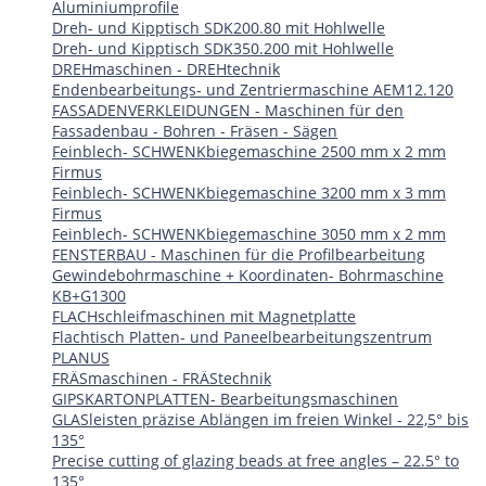
Aluminiumprofile
Dreh- und Kipptisch SDK200.80 mit Hohlwelle
Dreh- und Kipptisch SDK350.200 mit Hohlwelle
DREHmaschinen - DREHtechnik
Endenbearbeitungs- und Zentriermaschine AEM12.120
FASSADENVERKLEIDUNGEN - Maschinen für den
Fassadenbau - Bohren - Fräsen - Sägen
Feinblech- SCHWENKbiegemaschine 2500 mm x 2 mm
Firmus
Feinblech- SCHWENKbiegemaschine 3200 mm x 3 mm
Firmus
Feinblech- SCHWENKbiegemaschine 3050 mm x 2 mm
FENSTERBAU - Maschinen für die Profilbearbeitung
Gewindebohrmaschine + Koordinaten- Bohrmaschine
KB+G1300
FLACHschleifmaschinen mit Magnetplatte
Flachtisch Platten- und Paneelbearbeitungszentrum
PLANUS
FRÄSmaschinen - FRÄStechnik
GIPSKARTONPLATTEN- Bearbeitungsmaschinen
GLASleisten präzise Ablängen im freien Winkel - 22,5° bis
135°
Precise cutting of glazing beads at free angles – 22.5° to
135°