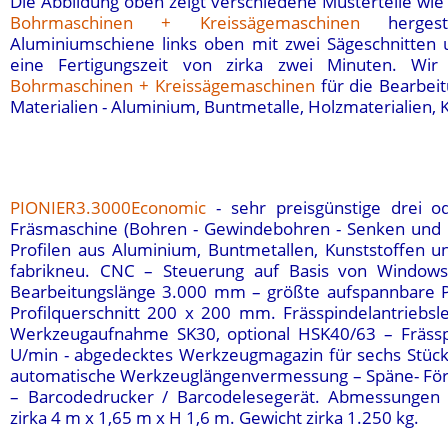
Die Abbildung oben zeigt verschiedene Musterteile wie
Bohrmaschinen + Kreissägemaschinen
hergest
Aluminiumschiene links oben mit zwei Sägeschnitten
eine Fertigungszeit von zirka zwei Minuten. Wir
Bohrmaschinen + Kreissägemaschinen
für die Bearbeit
Materialien - Aluminium, Buntmetalle, Holzmaterialien, K
PIONIER3.3000Economic
- sehr preisgünstige drei o
Fräsmaschine (Bohren - Gewindebohren - Senken und 
Profilen aus Aluminium, Buntmetallen, Kunststoffen 
fabrikneu. CNC – Steuerung auf Basis von Windows
Bearbeitungslänge 3.000 mm – größte aufspannbare P
Profilquerschnitt 200 x 200 mm. Frässpindelantriebsl
Werkzeugaufnahme SK30, optional HSK40/63 – Frässp
U/min - abgedecktes Werkzeugmagazin für sechs Stück 
automatische Werkzeuglängenvermessung – Späne- För
– Barcodedrucker / Barcodelesegerät. Abmessungen 
zirka 4 m x 1,65 m x H 1,6 m. Gewicht zirka 1.250 kg.