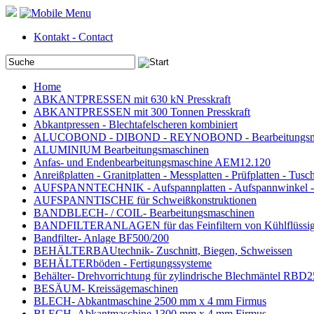
Kontakt - Contact
Home
ABKANTPRESSEN mit 630 kN Presskraft
ABKANTPRESSEN mit 300 Tonnen Presskraft
Abkantpressen - Blechtafelscheren kombiniert
ALUCOBOND - DIBOND - REYNOBOND - Bearbeitungsm
ALUMINIUM Bearbeitungsmaschinen
Anfas- und Endenbearbeitungsmaschine AEM12.120
Anreißplatten - Granitplatten - Messplatten - Prüfplatten - Tusch
AUFSPANNTECHNIK - Aufspannplatten - Aufspannwinkel -
AUFSPANNTISCHE für Schweißkonstruktionen
BANDBLECH- / COIL- Bearbeitungsmaschinen
BANDFILTERANLAGEN für das Feinfiltern von Kühlflüssig
Bandfilter- Anlage BF500/200
BEHÄLTERBAUtechnik- Zuschnitt, Biegen, Schweissen
BEHÄLTERböden - Fertigungssysteme
Behälter- Drehvorrichtung für zylindrische Blechmäntel RBD
BESÄUM- Kreissägemaschinen
BLECH- Abkantmaschine 2500 mm x 4 mm Firmus
BLECH- Abkantmaschine 1300 mm x 4 mm Firmus