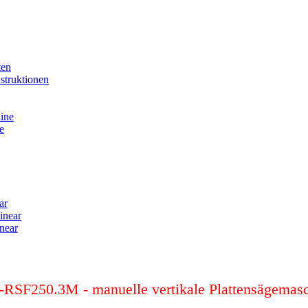
ten
truktionen
ine
e
ar
inear
near
RSF250.3M - manuelle vertikale Plattensägemas