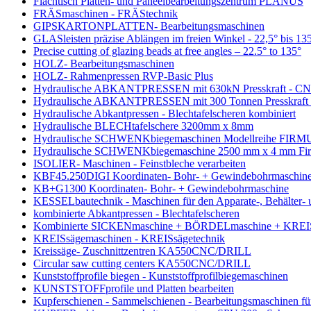
Flachtisch Platten- und Paneelbearbeitungszentrum PLANUS
FRÄSmaschinen - FRÄStechnik
GIPSKARTONPLATTEN- Bearbeitungsmaschinen
GLASleisten präzise Ablängen im freien Winkel - 22,5° bis 13
Precise cutting of glazing beads at free angles – 22.5° to 135°
HOLZ- Bearbeitungsmaschinen
HOLZ- Rahmenpressen RVP-Basic Plus
Hydraulische ABKANTPRESSEN mit 630kN Presskraft - CNC 
Hydraulische ABKANTPRESSEN mit 300 Tonnen Presskraft -
Hydraulische Abkantpressen - Blechtafelscheren kombiniert
Hydraulische BLECHtafelschere 3200mm x 8mm
Hydraulische SCHWENKbiegemaschinen Modellreihe FIRM
Hydraulische SCHWENKbiegemaschine 2500 mm x 4 mm Fi
ISOLIER- Maschinen - Feinstbleche verarbeiten
KBF45.250DIGI Koordinaten- Bohr- + Gewindebohrmaschin
KB+G1300 Koordinaten- Bohr- + Gewindebohrmaschine
KESSELbautechnik - Maschinen für den Apparate-, Behälter- 
kombinierte Abkantpressen - Blechtafelscheren
Kombinierte SICKENmaschine + BÖRDELmaschine + KREIS
KREISsägemaschinen - KREISsägetechnik
Kreissäge- Zuschnittzentren KA550CNC/DRILL
Circular saw cutting centers KA550CNC/DRILL
Kunststoffprofile biegen - Kunststoffprofilbiegemaschinen
KUNSTSTOFFprofile und Platten bearbeiten
Kupferschienen - Sammelschienen - Bearbeitungsmaschinen fü