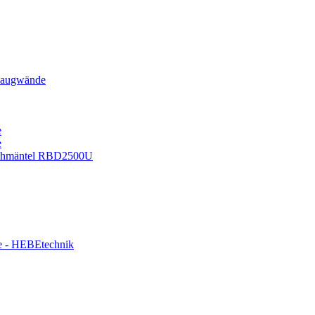
augwände
e
e
lechmäntel RBD2500U
 - HEBEtechnik