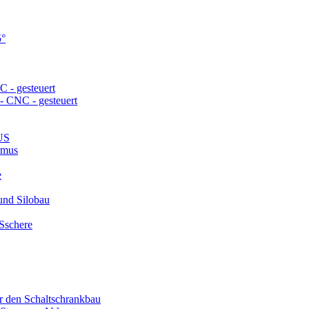
5°
- gesteuert
 CNC - gesteuert
US
rmus
e
und Silobau
schere
r den Schaltschrankbau