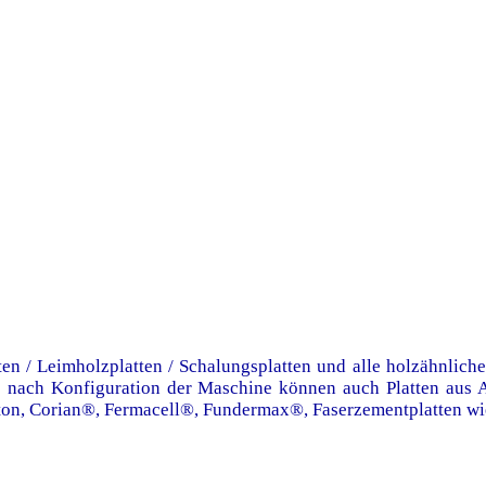
ten / Leimholzplatten / Schalungsplatten und alle holzähnlich
e nach Konfiguration der Maschine können auch Platten aus 
n, Corian®, Fermacell®, Fundermax®, Faserzementplatten wie E