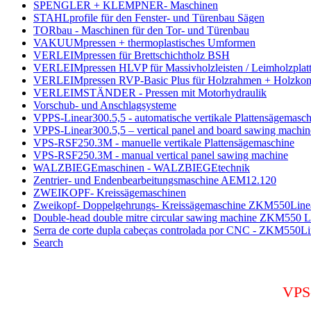
SPENGLER + KLEMPNER- Maschinen
STAHLprofile für den Fenster- und Türenbau Sägen
TORbau - Maschinen für den Tor- und Türenbau
VAKUUMpressen + thermoplastisches Umformen
VERLEIMpressen für Brettschichtholz BSH
VERLEIMpressen HLVP für Massivholzleisten / Leimholzplat
VERLEIMpressen RVP-Basic Plus für Holzrahmen + Holzkons
VERLEIMSTÄNDER - Pressen mit Motorhydraulik
Vorschub- und Anschlagsysteme
VPPS-Linear300.5,5 - automatische vertikale Plattensägemasch
VPPS-Linear300.5,5 – vertical panel and board sawing machin
VPS-RSF250.3M - manuelle vertikale Plattensägemaschine
VPS-RSF250.3M - manual vertical panel sawing machine
WALZBIEGEmaschinen - WALZBIEGEtechnik
Zentrier- und Endenbearbeitungsmaschine AEM12.120
ZWEIKOPF- Kreissägemaschinen
Zweikopf- Doppelgehrungs- Kreissägemaschine ZKM550Line
Double-head double mitre circular sawing machine ZKM550 L
Serra de corte dupla cabeças controlada por CNC - ZKM550Li
Search
VPS-