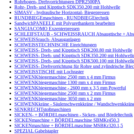
Rohrbogen- Drehvorrichtungen DPR2500PA
Rohr- Dreh- und Kipptisch SDK350.200 mit Hohlwelle
SIMASV - hydraulische Horizontal- Biegepressen
RUNDBIEGEmaschinen - RUNDBIEGEtechnik
SandwichPANEELE mit Polyurethankern bearbeiten
SANGIACOMO Exzenterpressen
SCHLEIFSTAUB - SCHWEISSRAUCH Absaugtische + Abs
SCHWEISSrauch- Absauganlagen
SCHWEISSTECHNISCHE Einrichtungen
SCHWEISS- Dreh- und Kipptisch SDK200.80 mit Hohlwelle
SCHWEISS- Dreh- und Kipptisch SDK350.200 mit Hohlwell
SCHWEISS- Dreh- und Kipptisch SDK500.100 mit Hohlwell
SCHWEISS- Drehvorrichtung für Rohre und zylindrische B
SCHWEISSTISCHE mit Lochraster
SCHWENKbiegemaschine 2500 mm x 4 mm Firmus
SCHWENKbiegemaschine 1300 mm x 4 mm Firmus
SCHWENKbiegemaschine - 2600 mm x 3,5 mm Powerful
SCHWENKbiegemaschine 2500 mm x 2 mm Firmus
SCHWENKbiegemaschine 3050 mm x 2 mm
SCHWENKkräne - Säulenschwenkkräne / Wandschwenkkräne
SENKRECHTstoßmaschinen
SICKEN- + BÖRDELmaschinen - Sicken- und Bördeltechnik
SICKENmaschine + BÖRDELmaschine SBMKr450.3
SICKENmaschine + BÖRDELmaschine MSBKr320.1,5
SPEZIAL Gabelstapler