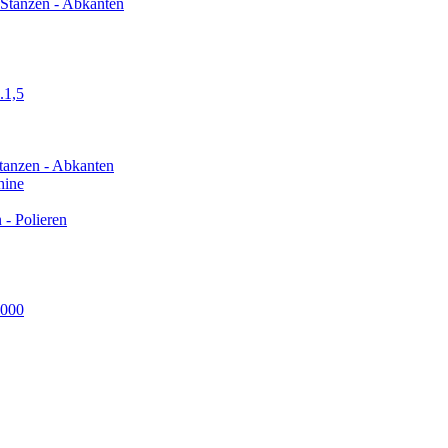
Stanzen - Abkanten
1,5
tanzen - Abkanten
hine
- Polieren
3000