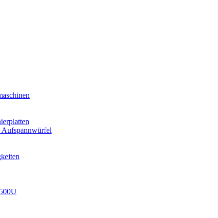
aschinen
ierplatten
 Aufspannwürfel
keiten
2500U