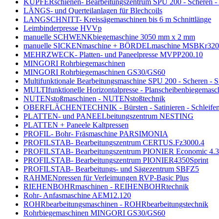
KUPFERschienen- Bearbeitungszentrum SPU 200 - Scheren - 
LÄNGS- und Querteilanlagen für Blechcoils
LANGSCHNITT- Kreissägemaschinen bis 6 m Schnittlänge
Leimbinderpresse HVVp
manuelle SCHWENKbiegemaschine 3050 mm x 2 mm
manuelle SICKENmaschine + BÖRDELmaschine MSBKr320.
MEHRZWECK- Platten- und Paneelpresse MVPP200.10
MINGORI Rohrbiegemaschinen
MINGORI Rohrbiegemaschinen GS30/GS60
Multifunktionale Bearbeitungsmaschine SPU 200 - Scheren - S
MULTIfunktionelle Horizontalpresse - Planscheibenbiegemasc
NUTENstoßmaschinen - NUTENstoßtechnik
OBERFLÄCHENTECHNIK - Bürsten - Satinieren - Schleifen 
PLATTEN- und PANEELbeitungszentrum NESTING
PLATTEN + Paneele Kaltpressen
PROFIL- Bohr- Fräsmaschine PARSIMONIA
PROFILSTAB- Bearbeitungszentrum CERTUS.Fz3000.4
PROFILSTAB- Bearbeitungszentrum PIONIER Economic 4.
PROFILSTAB- Bearbeitungszentrum PIONIER4350Sprint
PROFILSTAB- Bearbeitungs- und Sägezentrum SBFZ5
RAHMENpressen für Verleimungen RVP-Basic Plus
RIEHENBOHRmaschinen - REIHENBOHRtechnik
Rohr- Anfasmaschine AEM12.120
ROHRbearbeitungsmaschinen - ROHRbearbeitungstechnik
Rohrbiegemaschinen MINGORI GS30/GS60