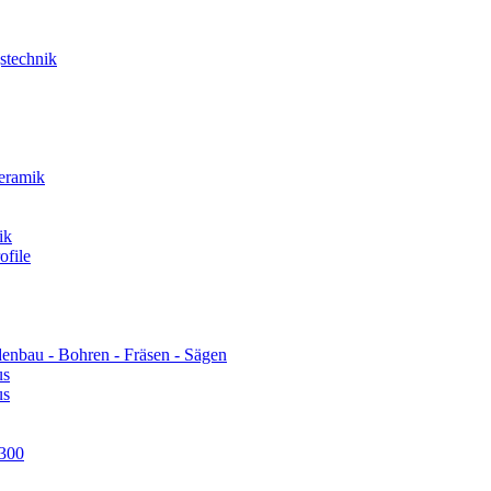
technik
eramik
ik
file
u - Bohren - Fräsen - Sägen
us
us
300