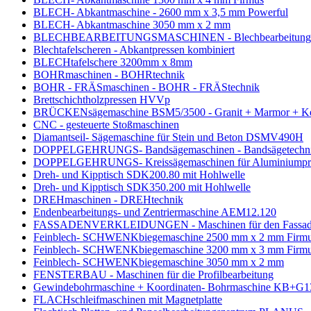
BLECH- Abkantmaschine - 2600 mm x 3,5 mm Powerful
BLECH- Abkantmaschine 3050 mm x 2 mm
BLECHBEARBEITUNGSMASCHINEN - Blechbearbeitungs
Blechtafelscheren - Abkantpressen kombiniert
BLECHtafelschere 3200mm x 8mm
BOHRmaschinen - BOHRtechnik
BOHR - FRÄSmaschinen - BOHR - FRÄStechnik
Brettschichtholzpressen HVVp
BRÜCKENsägemaschine BSM5/3500 - Granit + Marmor + K
CNC - gesteuerte Stoßmaschinen
Diamantseil- Sägemaschine für Stein und Beton DSMV490H
DOPPELGEHRUNGS- Bandsägemaschinen - Bandsägetechn
DOPPELGEHRUNGS- Kreissägemaschinen für Aluminiumpro
Dreh- und Kipptisch SDK200.80 mit Hohlwelle
Dreh- und Kipptisch SDK350.200 mit Hohlwelle
DREHmaschinen - DREHtechnik
Endenbearbeitungs- und Zentriermaschine AEM12.120
FASSADENVERKLEIDUNGEN - Maschinen für den Fassadenba
Feinblech- SCHWENKbiegemaschine 2500 mm x 2 mm Firm
Feinblech- SCHWENKbiegemaschine 3200 mm x 3 mm Firm
Feinblech- SCHWENKbiegemaschine 3050 mm x 2 mm
FENSTERBAU - Maschinen für die Profilbearbeitung
Gewindebohrmaschine + Koordinaten- Bohrmaschine KB+G1
FLACHschleifmaschinen mit Magnetplatte