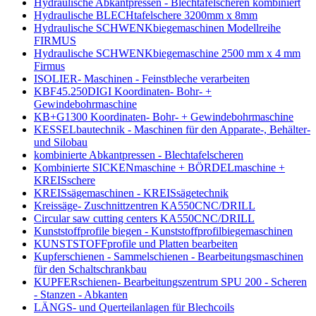
Hydraulische Abkantpressen - Blechtafelscheren kombiniert
Hydraulische BLECHtafelschere 3200mm x 8mm
Hydraulische SCHWENKbiegemaschinen Modellreihe
FIRMUS
Hydraulische SCHWENKbiegemaschine 2500 mm x 4 mm
Firmus
ISOLIER- Maschinen - Feinstbleche verarbeiten
KBF45.250DIGI Koordinaten- Bohr- +
Gewindebohrmaschine
KB+G1300 Koordinaten- Bohr- + Gewindebohrmaschine
KESSELbautechnik - Maschinen für den Apparate-, Behälter-
und Silobau
kombinierte Abkantpressen - Blechtafelscheren
Kombinierte SICKENmaschine + BÖRDELmaschine +
KREISschere
KREISsägemaschinen - KREISsägetechnik
Kreissäge- Zuschnittzentren KA550CNC/DRILL
Circular saw cutting centers KA550CNC/DRILL
Kunststoffprofile biegen - Kunststoffprofilbiegemaschinen
KUNSTSTOFFprofile und Platten bearbeiten
Kupferschienen - Sammelschienen - Bearbeitungsmaschinen
für den Schaltschrankbau
KUPFERschienen- Bearbeitungszentrum SPU 200 - Scheren
- Stanzen - Abkanten
LÄNGS- und Querteilanlagen für Blechcoils