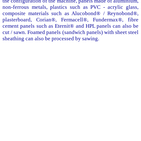
the configuration of the machine, panels made of aluminium,
non-ferrous metals, plastics such as PVC - acrylic glass,
composite materials such as Alucobond® / Reynobond®,
plasterboard, Corian®, Fermacell®, Fundermax®, fibre
cement panels such as Eternit® and HPL panels can also be
cut / sawn. Foamed panels (sandwich panels) with sheet steel
sheathing can also be processed by sawing.