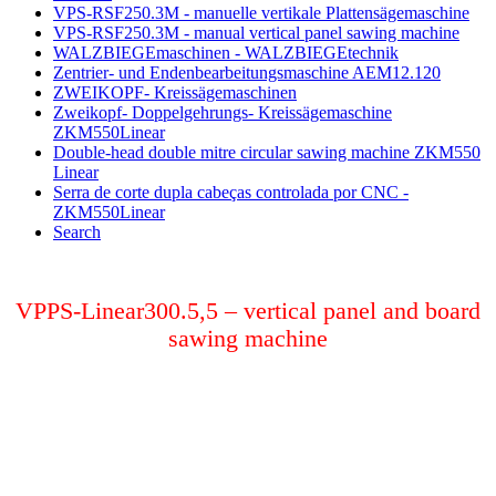
VPS-RSF250.3M - manuelle vertikale Plattensägemaschine
VPS-RSF250.3M - manual vertical panel sawing machine
WALZBIEGEmaschinen - WALZBIEGEtechnik
Zentrier- und Endenbearbeitungsmaschine AEM12.120
ZWEIKOPF- Kreissägemaschinen
Zweikopf- Doppelgehrungs- Kreissägemaschine
ZKM550Linear
Double-head double mitre circular sawing machine ZKM550
Linear
Serra de corte dupla cabeças controlada por CNC -
ZKM550Linear
Search
VPPS-Linear300.5,5 – vertical panel and board
sawing machine