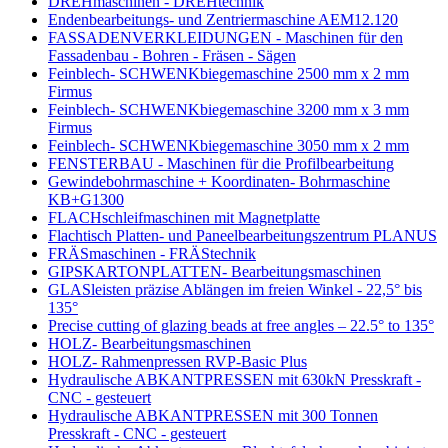
DREHmaschinen - DREHtechnik
Endenbearbeitungs- und Zentriermaschine AEM12.120
FASSADENVERKLEIDUNGEN - Maschinen für den
Fassadenbau - Bohren - Fräsen - Sägen
Feinblech- SCHWENKbiegemaschine 2500 mm x 2 mm
Firmus
Feinblech- SCHWENKbiegemaschine 3200 mm x 3 mm
Firmus
Feinblech- SCHWENKbiegemaschine 3050 mm x 2 mm
FENSTERBAU - Maschinen für die Profilbearbeitung
Gewindebohrmaschine + Koordinaten- Bohrmaschine
KB+G1300
FLACHschleifmaschinen mit Magnetplatte
Flachtisch Platten- und Paneelbearbeitungszentrum PLANUS
FRÄSmaschinen - FRÄStechnik
GIPSKARTONPLATTEN- Bearbeitungsmaschinen
GLASleisten präzise Ablängen im freien Winkel - 22,5° bis
135°
Precise cutting of glazing beads at free angles – 22.5° to 135°
HOLZ- Bearbeitungsmaschinen
HOLZ- Rahmenpressen RVP-Basic Plus
Hydraulische ABKANTPRESSEN mit 630kN Presskraft -
CNC - gesteuert
Hydraulische ABKANTPRESSEN mit 300 Tonnen
Presskraft - CNC - gesteuert