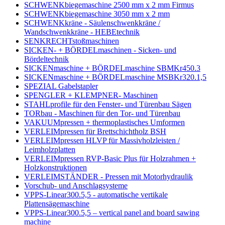
SCHWENKbiegemaschine 2500 mm x 2 mm Firmus
SCHWENKbiegemaschine 3050 mm x 2 mm
SCHWENKkräne - Säulenschwenkkräne /
Wandschwenkkräne - HEBEtechnik
SENKRECHTstoßmaschinen
SICKEN- + BÖRDELmaschinen - Sicken- und
Bördeltechnik
SICKENmaschine + BÖRDELmaschine SBMKr450.3
SICKENmaschine + BÖRDELmaschine MSBKr320.1,5
SPEZIAL Gabelstapler
SPENGLER + KLEMPNER- Maschinen
STAHLprofile für den Fenster- und Türenbau Sägen
TORbau - Maschinen für den Tor- und Türenbau
VAKUUMpressen + thermoplastisches Umformen
VERLEIMpressen für Brettschichtholz BSH
VERLEIMpressen HLVP für Massivholzleisten /
Leimholzplatten
VERLEIMpressen RVP-Basic Plus für Holzrahmen +
Holzkonstruktionen
VERLEIMSTÄNDER - Pressen mit Motorhydraulik
Vorschub- und Anschlagsysteme
VPPS-Linear300.5,5 - automatische vertikale
Plattensägemaschine
VPPS-Linear300.5,5 – vertical panel and board sawing
machine