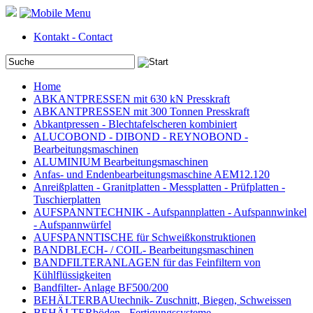
Kontakt - Contact
Home
ABKANTPRESSEN mit 630 kN Presskraft
ABKANTPRESSEN mit 300 Tonnen Presskraft
Abkantpressen - Blechtafelscheren kombiniert
ALUCOBOND - DIBOND - REYNOBOND -
Bearbeitungsmaschinen
ALUMINIUM Bearbeitungsmaschinen
Anfas- und Endenbearbeitungsmaschine AEM12.120
Anreißplatten - Granitplatten - Messplatten - Prüfplatten -
Tuschierplatten
AUFSPANNTECHNIK - Aufspannplatten - Aufspannwinkel
- Aufspannwürfel
AUFSPANNTISCHE für Schweißkonstruktionen
BANDBLECH- / COIL- Bearbeitungsmaschinen
BANDFILTERANLAGEN für das Feinfiltern von
Kühlflüssigkeiten
Bandfilter- Anlage BF500/200
BEHÄLTERBAUtechnik- Zuschnitt, Biegen, Schweissen
BEHÄLTERböden - Fertigungssysteme