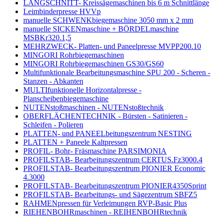
LANGSCHNITT- Kreissägemaschinen bis 6 m Schnittlänge
Leimbinderpresse HVVp
manuelle SCHWENKbiegemaschine 3050 mm x 2 mm
manuelle SICKENmaschine + BÖRDELmaschine
MSBKr320.1,5
MEHRZWECK- Platten- und Paneelpresse MVPP200.10
MINGORI Rohrbiegemaschinen
MINGORI Rohrbiegemaschinen GS30/GS60
Multifunktionale Bearbeitungsmaschine SPU 200 - Scheren -
Stanzen - Abkanten
MULTIfunktionelle Horizontalpresse -
Planscheibenbiegemaschine
NUTENstoßmaschinen - NUTENstoßtechnik
OBERFLÄCHENTECHNIK - Bürsten - Satinieren -
Schleifen - Polieren
PLATTEN- und PANEELbeitungszentrum NESTING
PLATTEN + Paneele Kaltpressen
PROFIL- Bohr- Fräsmaschine PARSIMONIA
PROFILSTAB- Bearbeitungszentrum CERTUS.Fz3000.4
PROFILSTAB- Bearbeitungszentrum PIONIER Economic
4.3000
PROFILSTAB- Bearbeitungszentrum PIONIER4350Sprint
PROFILSTAB- Bearbeitungs- und Sägezentrum SBFZ5
RAHMENpressen für Verleimungen RVP-Basic Plus
RIEHENBOHRmaschinen - REIHENBOHRtechnik