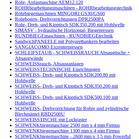
Rohr- Anfasmaschine AEM12.120
ROHRbearbeitungsmaschinen - ROHRbearbeitungstechnik
Rohrbiegemaschinen MINGORI GS30/GS60
Rohrbogen- Drehvorrichtungen DPR2500PA
Rohr- Dreh- und Kipptisch SDK350.200 mit Hohlwelle
SIMASV - hydraulische Horizontal- Biegepressen
RUNDBIEGEmaschinen - RUNDBIEGEtechnik
SandwichPANEELE mit Polyurethankern bearbeiten
SANGIACOMO Exzenterpressen
SCHLEIFSTAUB - SCHWEISSRAUCH Absaugtische +
Absaugwände
SCHWEISSrauch- Absauganlagen
SCHWEISSTECHNISCHE Einrichtungen
SCHWEISS- Dreh- und Kipptisch SDK200.80 mit
Hohlwelle
SCHWEISS- Dreh- und Kipptisch SDK350.200 mit
Hohlwelle
SCHWEISS- Dreh- und Kipptisch SDK500.100 mit
Hohlwelle
SCHWEISS- Drehvorrichtung für Rohre und zylindrische
Blechmäntel RBD2500U
SCHWEISSTISCHE mit Lochraster
SCHWENKbiegemaschine 2500 mm x 4 mm Firmus
SCHWENKbiegemaschine 1300 mm x 4 mm Firmus
SCHWENKbiegemaschine - 2600 mm x 3,5 mm Powerful