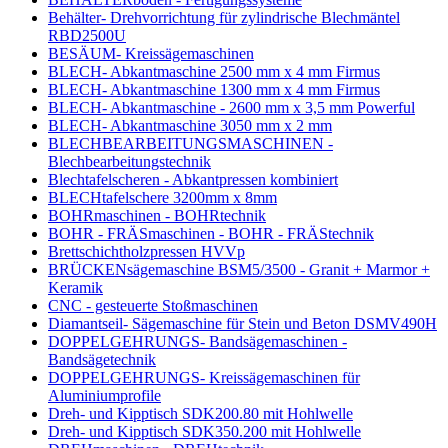
Behälter- Drehvorrichtung für zylindrische Blechmäntel
RBD2500U
BESÄUM- Kreissägemaschinen
BLECH- Abkantmaschine 2500 mm x 4 mm Firmus
BLECH- Abkantmaschine 1300 mm x 4 mm Firmus
BLECH- Abkantmaschine - 2600 mm x 3,5 mm Powerful
BLECH- Abkantmaschine 3050 mm x 2 mm
BLECHBEARBEITUNGSMASCHINEN -
Blechbearbeitungstechnik
Blechtafelscheren - Abkantpressen kombiniert
BLECHtafelschere 3200mm x 8mm
BOHRmaschinen - BOHRtechnik
BOHR - FRÄSmaschinen - BOHR - FRÄStechnik
Brettschichtholzpressen HVVp
BRÜCKENsägemaschine BSM5/3500 - Granit + Marmor +
Keramik
CNC - gesteuerte Stoßmaschinen
Diamantseil- Sägemaschine für Stein und Beton DSMV490H
DOPPELGEHRUNGS- Bandsägemaschinen -
Bandsägetechnik
DOPPELGEHRUNGS- Kreissägemaschinen für
Aluminiumprofile
Dreh- und Kipptisch SDK200.80 mit Hohlwelle
Dreh- und Kipptisch SDK350.200 mit Hohlwelle