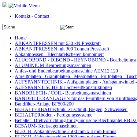
Kontakt - Contact
Home
ABKANTPRESSEN mit 630 kN Presskraft
ABKANTPRESSEN mit 300 Tonnen Presskraft
Abkantpressen - Blechtafelscheren kombiniert
ALUCOBOND - DIBOND - REYNOBOND - Bearbeitungsm
ALUMINIUM Bearbeitungsmaschinen
Anfas- und Endenbearbeitungsmaschine AEM12.120
Anreißplatten - Granitplatten - Messplatten - Prüfplatten - Tusch
AUFSPANNTECHNIK - Aufspannplatten - Aufspannwinkel -
AUFSPANNTISCHE für Schweißkonstruktionen
BANDBLECH- / COIL- Bearbeitungsmaschinen
BANDFILTERANLAGEN für das Feinfiltern von Kühlflüssig
Bandfilter- Anlage BF500/200
BEHÄLTERBAUtechnik- Zuschnitt, Biegen, Schweissen
BEHÄLTERböden - Fertigungssysteme
Behälter- Drehvorrichtung für zylindrische Blechmäntel RBD
BESÄUM- Kreissägemaschinen
BLECH- Abkantmaschine 2500 mm x 4 mm Firmus
BLECH- Abkantmaschine 1300 mm x 4 mm Firmus