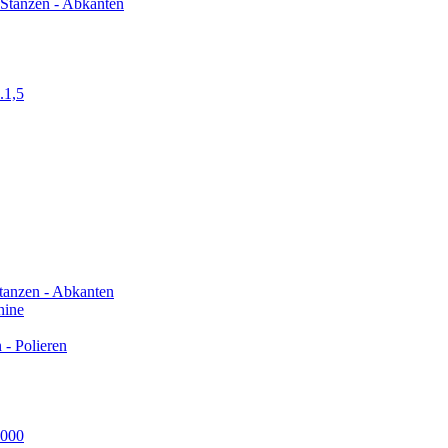
Stanzen - Abkanten
1,5
tanzen - Abkanten
hine
- Polieren
3000