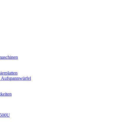
aschinen
ierplatten
 Aufspannwürfel
keiten
2500U