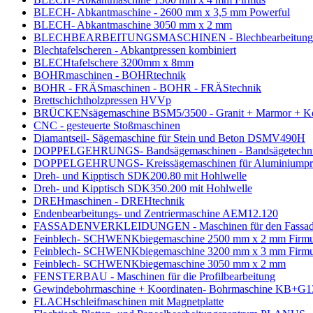
BLECH- Abkantmaschine - 2600 mm x 3,5 mm Powerful
BLECH- Abkantmaschine 3050 mm x 2 mm
BLECHBEARBEITUNGSMASCHINEN - Blechbearbeitungs
Blechtafelscheren - Abkantpressen kombiniert
BLECHtafelschere 3200mm x 8mm
BOHRmaschinen - BOHRtechnik
BOHR - FRÄSmaschinen - BOHR - FRÄStechnik
Brettschichtholzpressen HVVp
BRÜCKENsägemaschine BSM5/3500 - Granit + Marmor + K
CNC - gesteuerte Stoßmaschinen
Diamantseil- Sägemaschine für Stein und Beton DSMV490H
DOPPELGEHRUNGS- Bandsägemaschinen - Bandsägetechn
DOPPELGEHRUNGS- Kreissägemaschinen für Aluminiumpro
Dreh- und Kipptisch SDK200.80 mit Hohlwelle
Dreh- und Kipptisch SDK350.200 mit Hohlwelle
DREHmaschinen - DREHtechnik
Endenbearbeitungs- und Zentriermaschine AEM12.120
FASSADENVERKLEIDUNGEN - Maschinen für den Fassadenba
Feinblech- SCHWENKbiegemaschine 2500 mm x 2 mm Firm
Feinblech- SCHWENKbiegemaschine 3200 mm x 3 mm Firm
Feinblech- SCHWENKbiegemaschine 3050 mm x 2 mm
FENSTERBAU - Maschinen für die Profilbearbeitung
Gewindebohrmaschine + Koordinaten- Bohrmaschine KB+G1
FLACHschleifmaschinen mit Magnetplatte