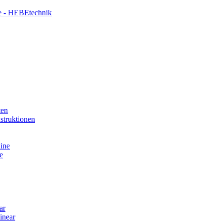
 - HEBEtechnik
ten
truktionen
ine
e
ar
inear