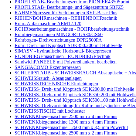
PROFILSTAB- Bearbeitungszentrum PIONIER4350Sprint
PROFILSTAB- Bearbeitungs- und Sägezentrum SBFZ5
RAHMENpressen für Verleimungen RVP-Basic Plus
RIEHENBOHRmaschinen - REIHENBOHRtechnik
Rohr- Anfasmaschine AEM12.120
ROHRbearbeitungsmaschinen - ROHRbearbeitungstechnik
Rohrbiegemaschinen MINGORI GS30/GS60
Rohrbogen- Drehvorrichtungen DPR2500PA
Rohr- Dreh- und Kipptisch SDK350.200 mit Hohlwelle
SIMASV - hydraulische Horizontal- Biegepressen
RUNDBIEGEmaschinen - RUNDBIEGEtechnik
SandwichPANEELE mit Polyurethankern bearbeiten
SANGIACOMO Exzenterpressen
SCHLEIFSTAUB - SCHWEISSRAUCH Absaugtische + Abs
SCHWEISSrauch- Absauganlagen
SCHWEISSTECHNISCHE Einrichtungen
SCHWEISS- Dreh- und Kipptisch SDK200.80 mit Hohlwelle
SCHWEISS- Dreh- und Kipptisch SDK350.200 mit Hohlwell
SCHWEISS- Dreh- und Kipptisch SDK500.100 mit Hohlwell
SCHWEISS- Drehvorrichtung für Rohre und zylindrische B
SCHWEISSTISCHE mit Lochraster
SCHWENKbiegemaschine 2500 mm x 4 mm Firmus
SCHWENKbiegemaschine 1300 mm x 4 mm Firmus
SCHWENKbiegemaschine - 2600 mm x 3,5 mm Powerful
SCHWENKbiegemaschine 2500 mm x 2 mm Firmus