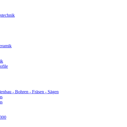
technik
eramik
ik
file
u - Bohren - Fräsen - Sägen
us
us
300