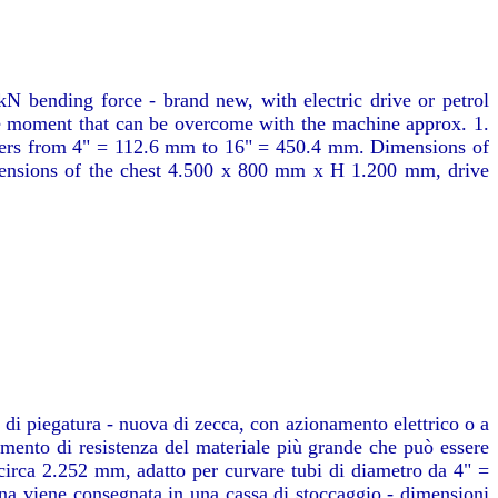
kN bending force - brand new, with electric drive or petrol
nce moment that can be overcome with the machine approx. 1.
eters from 4" = 112.6 mm to 16" = 450.4 mm. Dimensions of
mensions of the chest 4.500 x 800 mm x H 1.200 mm, drive
 di piegatura - nuova di zecca, con azionamento elettrico o a
mento di resistenza del materiale più grande che può essere
circa 2.252 mm, adatto per curvare tubi di diametro da 4" =
 viene consegnata in una cassa di stoccaggio - dimensioni