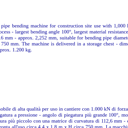
 pipe bending machine for construction site use with 1,000 
ocess - largest bending angle 100°, largest material resista
12.6 mm - approx. 2,252 mm, suitable for bending pipe diam
. 750 mm. The machine is delivered in a storage chest - di
prox. 1.200 kg.
bile di alta qualità per uso in cantiere con 1.000 kN di forza
gatura a pressione - angolo di piegatura più grande 100°, mo
tura più piccolo con una matrice di curvatura di 112,6 mm - 
nta all'uso circa 4,4 x 1,8 m x H circa 750 mm. La macchina