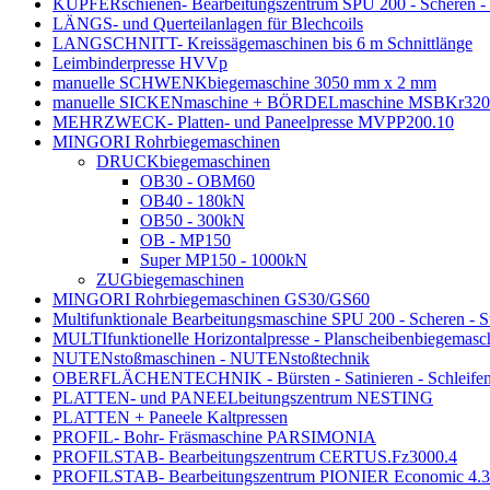
KUPFERschienen- Bearbeitungszentrum SPU 200 - Scheren - 
LÄNGS- und Querteilanlagen für Blechcoils
LANGSCHNITT- Kreissägemaschinen bis 6 m Schnittlänge
Leimbinderpresse HVVp
manuelle SCHWENKbiegemaschine 3050 mm x 2 mm
manuelle SICKENmaschine + BÖRDELmaschine MSBKr320.
MEHRZWECK- Platten- und Paneelpresse MVPP200.10
MINGORI Rohrbiegemaschinen
DRUCKbiegemaschinen
OB30 - OBM60
OB40 - 180kN
OB50 - 300kN
OB - MP150
Super MP150 - 1000kN
ZUGbiegemaschinen
MINGORI Rohrbiegemaschinen GS30/GS60
Multifunktionale Bearbeitungsmaschine SPU 200 - Scheren - S
MULTIfunktionelle Horizontalpresse - Planscheibenbiegemasc
NUTENstoßmaschinen - NUTENstoßtechnik
OBERFLÄCHENTECHNIK - Bürsten - Satinieren - Schleifen 
PLATTEN- und PANEELbeitungszentrum NESTING
PLATTEN + Paneele Kaltpressen
PROFIL- Bohr- Fräsmaschine PARSIMONIA
PROFILSTAB- Bearbeitungszentrum CERTUS.Fz3000.4
PROFILSTAB- Bearbeitungszentrum PIONIER Economic 4.