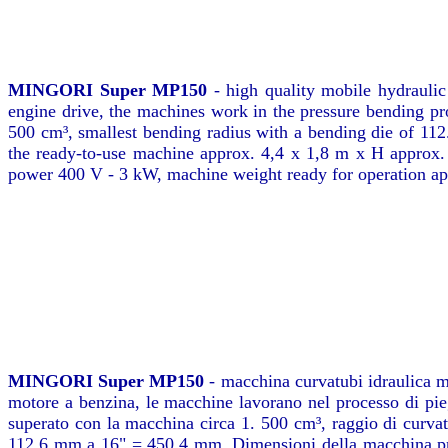
MINGORI Super MP150
- high quality mobile hydraulic
engine drive, the machines work in the pressure bending pr
500 cm³, smallest bending radius with a bending die of 1
the ready-to-use machine approx. 4,4 x 1,8 m x H approx
power 400 V - 3 kW, machine weight ready for operation ap
MINGORI Super MP150
- macchina curvatubi idraulica mo
motore a benzina, le macchine lavorano nel processo di pie
superato con la macchina circa 1. 500 cm³, raggio di curva
112,6 mm a 16" = 450,4 mm. Dimensioni della macchina pro