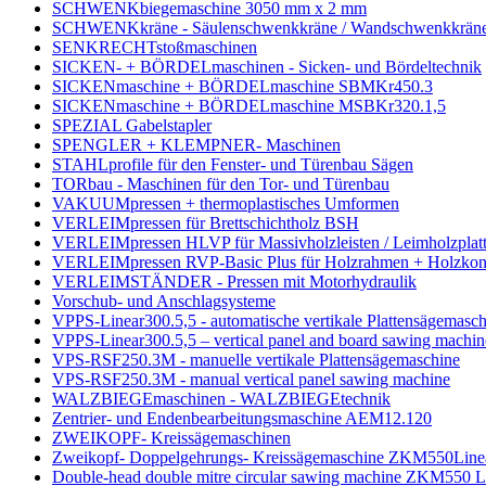
SCHWENKbiegemaschine 3050 mm x 2 mm
SCHWENKkräne - Säulenschwenkkräne / Wandschwenkkräne
SENKRECHTstoßmaschinen
SICKEN- + BÖRDELmaschinen - Sicken- und Bördeltechnik
SICKENmaschine + BÖRDELmaschine SBMKr450.3
SICKENmaschine + BÖRDELmaschine MSBKr320.1,5
SPEZIAL Gabelstapler
SPENGLER + KLEMPNER- Maschinen
STAHLprofile für den Fenster- und Türenbau Sägen
TORbau - Maschinen für den Tor- und Türenbau
VAKUUMpressen + thermoplastisches Umformen
VERLEIMpressen für Brettschichtholz BSH
VERLEIMpressen HLVP für Massivholzleisten / Leimholzplat
VERLEIMpressen RVP-Basic Plus für Holzrahmen + Holzkons
VERLEIMSTÄNDER - Pressen mit Motorhydraulik
Vorschub- und Anschlagsysteme
VPPS-Linear300.5,5 - automatische vertikale Plattensägemasch
VPPS-Linear300.5,5 – vertical panel and board sawing machin
VPS-RSF250.3M - manuelle vertikale Plattensägemaschine
VPS-RSF250.3M - manual vertical panel sawing machine
WALZBIEGEmaschinen - WALZBIEGEtechnik
Zentrier- und Endenbearbeitungsmaschine AEM12.120
ZWEIKOPF- Kreissägemaschinen
Zweikopf- Doppelgehrungs- Kreissägemaschine ZKM550Line
Double-head double mitre circular sawing machine ZKM550 L