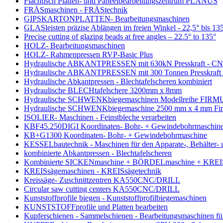
Flachtisch Platten- und Paneelbearbeitungszentrum PLANUS
FRÄSmaschinen - FRÄStechnik
GIPSKARTONPLATTEN- Bearbeitungsmaschinen
GLASleisten präzise Ablängen im freien Winkel - 22,5° bis 13
Precise cutting of glazing beads at free angles – 22.5° to 135°
HOLZ- Bearbeitungsmaschinen
HOLZ- Rahmenpressen RVP-Basic Plus
Hydraulische ABKANTPRESSEN mit 630kN Presskraft - CNC 
Hydraulische ABKANTPRESSEN mit 300 Tonnen Presskraft -
Hydraulische Abkantpressen - Blechtafelscheren kombiniert
Hydraulische BLECHtafelschere 3200mm x 8mm
Hydraulische SCHWENKbiegemaschinen Modellreihe FIRM
Hydraulische SCHWENKbiegemaschine 2500 mm x 4 mm Fi
ISOLIER- Maschinen - Feinstbleche verarbeiten
KBF45.250DIGI Koordinaten- Bohr- + Gewindebohrmaschin
KB+G1300 Koordinaten- Bohr- + Gewindebohrmaschine
KESSELbautechnik - Maschinen für den Apparate-, Behälter- 
kombinierte Abkantpressen - Blechtafelscheren
Kombinierte SICKENmaschine + BÖRDELmaschine + KREIS
KREISsägemaschinen - KREISsägetechnik
Kreissäge- Zuschnittzentren KA550CNC/DRILL
Circular saw cutting centers KA550CNC/DRILL
Kunststoffprofile biegen - Kunststoffprofilbiegemaschinen
KUNSTSTOFFprofile und Platten bearbeiten
Kupferschienen - Sammelschienen - Bearbeitungsmaschinen fü