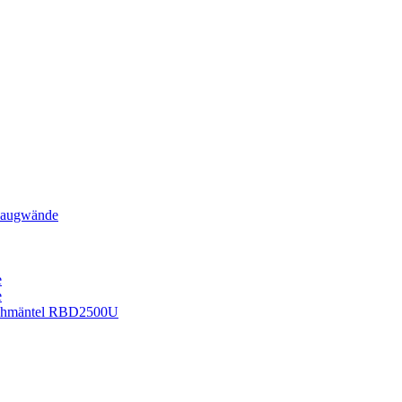
augwände
e
e
lechmäntel RBD2500U