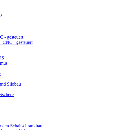
5°
- gesteuert
 CNC - gesteuert
US
rmus
e
und Silobau
schere
r den Schaltschrankbau